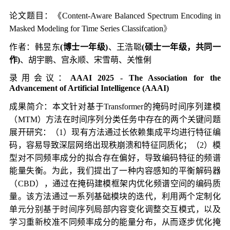
论文题目：
《
Content-Aware Balanced Spectrum Encoding in
Masked Modeling for Time Series Classifcation
》
作者：韩昱东
(博士一年级)
、王浩聪
(硕士一年级，共同一
作)
、胡宇鹏、宫永顺、宋雪萌、关惟俐
录用会议：
AAAI 2025 - The Association for the
Advancement of Artificial Intelligence (AAAI)
成果简介：本文针对基于Transformer的掩码时间序列建模
（MTM）方法在时间序列分类任务中存在的两个关键问题
展开研究：（1）现有方法通过长依赖集成平均进行特征编
码，容易导致深层网络出现秩崩溃和特征同质化；（2）模
型对不同频率成分的拟合存在偏好，导致编码特征的频谱
能量失衡。为此，我们提出了一种内容感知的平衡解码器
（CBD），通过在掩码建模框架内优化频谱空间的编码质
量。该方法通过一系列基础模块的迭代，利用两个定制化
单元分别基于时间序列局部内容变化调整交互模式，以及
学习重新校准不同频率成分的能量分布，从而逐步优化掩