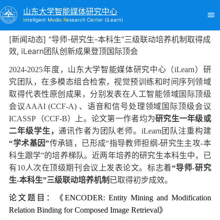
山东大学智能媒体研究中心
I
nte
l
ligent M
e
di
a R
esearch Ce
n
ter (iLearn)
[新闻动态] “导师-研究生-本科生”三级联动培养机制取得成
效, iLearn团队创新成果登顶国际顶会
2024-2025年度，山东大学智能媒体研究中心（iLearn
）研
究团队，在多模态组合检索，视觉预训练和时间序列领域
取得代表性原创成果，分别发表在人工智能领域国际顶级
会议AAAI
(CCF-A) 、语音和信号处理领域国际顶级会议
ICASSP（CCF-B）上。论文第一作者均为
研究生一年级或
二年级学生
，
通讯作者为团队老师。iLearn团队注重构建
“
学术基因
”
传承链，已形成“指导教师担纲-研究生主攻-本
科生跟学”的培养梯队。近两年培养的研究生本科生中，已
有10人次在顶级期刊会议上发表论文。标志着
“
导师-研究
生-本科生
”
三级联动培养机制
已取得初步成效。
论文题目：《ENCODER: Entity Mining and Modification
Relation Binding for Composed Image Retrieval》