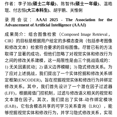
作者：李子旭
(硕士二年级)
、陈智伟
(硕士一年级)
、温皓
琨、付志恒
(大三本科生)
、胡宇鹏、
关惟俐
录用会议：
AAAI 2025 - The Association for the
Advancement of Artificial Intelligence (AAAI)
成果简介：组合图像检索（Composed Image Retrieval，
CIR）的目标是根据用户给定的多模态查询（包括参考图像
和修改文本）检索符合要求的目标图像。尽管已有的方法
取得了显著的成功，但他们忽略了对视觉实体和修改行为
之间的修改关系建模，这一局限性是由三个挑战造成的：
1) 无关因素扰动；2) 语义边界模糊；3) 隐式修改关系。为
了应对上述挑战，我们提出了一个实体挖掘和修改关系绑
定框架(ENCODER)，旨在挖掘视觉实体和修改行为并绑定
修改关系。其中，我们首先设计了一个潜在因子过滤器
(LFF)，根据阈值门控机制，过滤与修改语义相关的视觉和
文本潜在因子。其次，我们提出了实体-动作绑定模块
(EAB)，它包含模态共享的可学习关系查询（LRQ），能
够挖掘视觉实体和修改行为，并学习隐式修改关系，实现