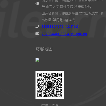
号 山东大学 软件学院 科研楼4楼；
山东省青岛市即墨滨海路72号山东大学 (青
岛校区)第周苑C座 4楼
13188307975（邵老师）
202384000387@sdu.edu.cn
访客地图
微信二维码