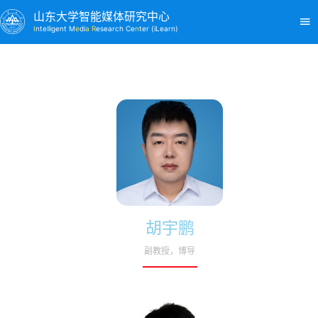
山东大学智能媒体研究中心
I
nte
l
ligent M
e
di
a R
esearch Ce
n
ter (iLearn)
胡宇鹏
副教授，博导