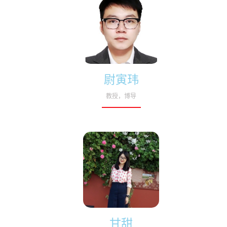
尉寅玮
教授，博导
甘甜