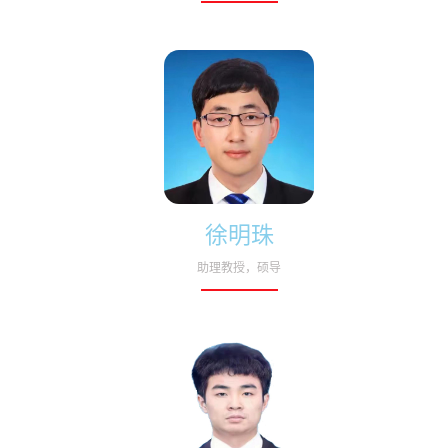
徐明珠
助理教授，硕导