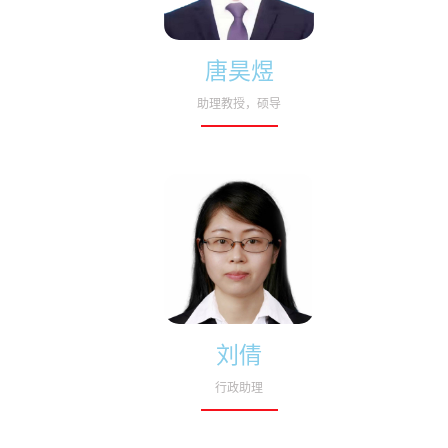
唐昊煜
助理教授，硕导
刘倩
行政助理​