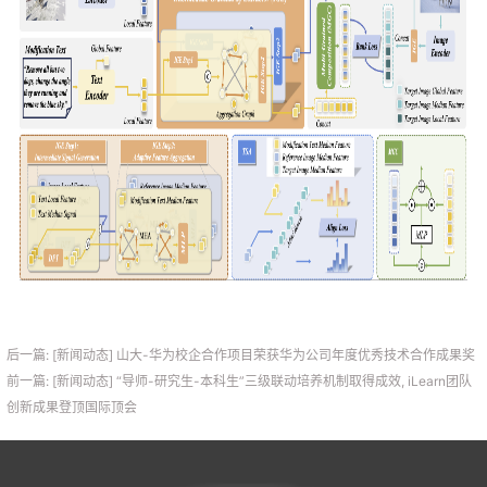
后一篇: [新闻动态] 山大-华为校企合作项目荣获华为公司年度优秀技术合作成果奖
前一篇: [新闻动态] “导师-研究生-本科生”三级联动培养机制取得成效, iLearn团队
创新成果登顶国际顶会