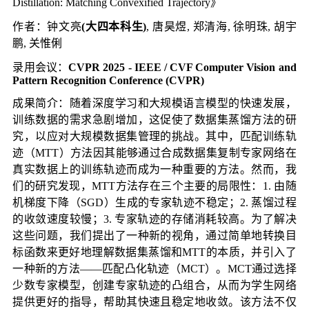
Distillation: Matching Convexified Trajectory》
作者：钟文亮
(
大四本科生
)
, 唐昊煜, 郑清海, 徐明珠, 胡宇
鹏, 关惟俐
录用会议：
CVPR
2025 - IEEE / CVF Computer Vision and
Pattern Recognition Conference (CVPR)
成果简介：随着深度学习和大规模语言模型的快速发展，
训练数据的需求急剧增加，这促使了数据集蒸馏方法的研
究，以应对大规模数据集管理的挑战。其中，匹配训练轨
迹（MTT）方法因其能够通过合成数据集复制专家网络在
真实数据上的训练轨迹而成为一种重要的方法。然而，我
们的研究发现，MTT方法存在三个主要的局限性：1. 由随
机梯度下降（SGD）生成的专家轨迹不稳定；2. 蒸馏过程
的收敛速度较慢；3. 专家轨迹的存储消耗较高。为了解决
这些问题，我们提出了一种新的视角，通过简单地转换目
标函数来更好地理解数据集蒸馏和MTT的本质，并引入了
一种新的方法——匹配凸化轨迹（MCT）。MCT通过选择
少数专家模型，创建专家轨迹的凸组合，从而为学生网络
提供更好的指导，帮助其快速且稳定地收敛。该方法不仅