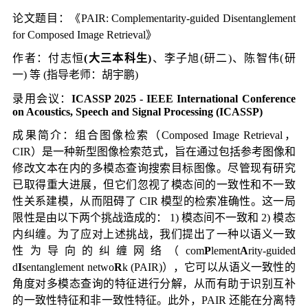
论文题目：《
PAIR: Complementarity-guided Disentanglement
for Composed Image Retrieval
》
作者：付志恒
(
大三本科生
)
、李子旭(研二)、陈智伟(研
一)
等 (指导老师：胡宇鹏)
录用会议：
ICASSP 2025 - IEEE International Conference
on Acoustics, Speech and Signal Processing (ICASSP)
成果简介：组合图像检索（Composed Image Retrieval，
CIR）是一种新型图像检索范式，旨在通过包括参考图像和
修改文本在内的多模态查询搜索目标图像。尽管现有研究
已取得重大进展，但它们忽视了模态间的一致性和不一致
性关系建模，从而阻碍了 CIR 模型的检索准确性。这一局
限性是由以下两个挑战造成的： 1) 模态间不一致和 2) 模态
内纠缠。为了应对上述挑战，我们提出了一种以语义一致
性为导向的纠缠网络（com
P
lement
A
rity-guided
d
I
sentanglement netwo
R
k (PAIR)），它可以从语义一致性的
角度对多模态查询的特征进行分解，从而有助于识别互补
的一致性特征和非一致性特征。此外，PAIR 还能在分离特