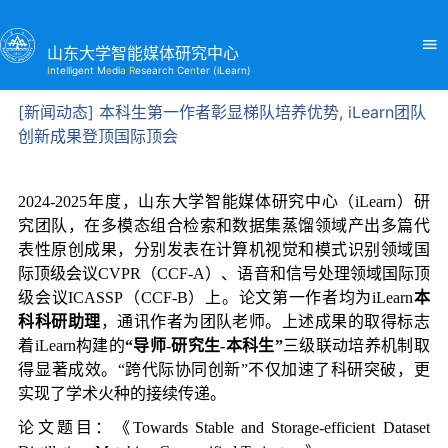
山东大学智能媒体研究中心
I
nte
l
ligent M
e
di
a R
esearch Ce
n
ter (iLearn)
[新闻动态] 本科生第一作者彰显梯队培养优势, iLearn团队
创新成果登顶国际顶会
2024-2025年度，山东大学智能媒体研究中心（iLearn）研
究团队，在多模态组合检索和数据集蒸馏领域产出多篇代
表性原创成果，分别发表在计算机视觉和模式识别领域国
际顶级会议CVPR（CCF-A）、语音和信号处理领域国际顶
级会议ICASSP（CCF-B）上。论文第一作者均为iLearn
本
科科研助理
，通讯作者为团队老师。上述成果的取得标志
着iLearn构建的
“
导师-研究生-本科生
”
三级联动培养机制取
得显著成效。“跨代际协同创新”不仅加速了科研突破，更
实现了学术火种的接续传递。
论文题目：《Towards Stable and Storage-efficient Dataset