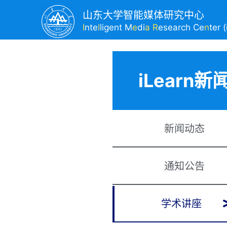
山东大学智能媒体研究中心
I
nte
l
ligent M
e
di
a R
esearch Ce
n
ter 
iLearn新
新闻动态
通知公告
学术讲座