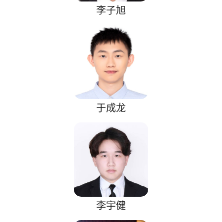
李子旭
于成龙
李宇健