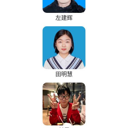
左建辉
田明慧