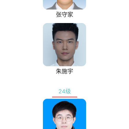
张守家
朱施宇
24级