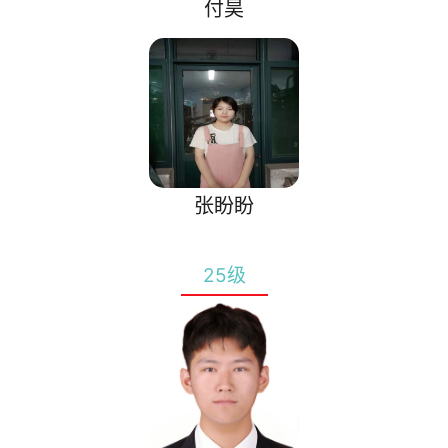
付昊
张盼盼
25级