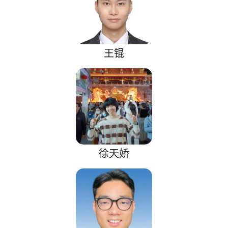
王锟
徐天娇