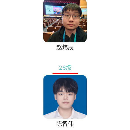
赵炜辰
26级
陈智伟