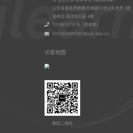
山东省青岛市即墨滨海路72号山东大学 (青
岛校区)第周苑C座 4楼
13188307975（邵老师）
202384000387@sdu.edu.cn
访客地图
微信二维码