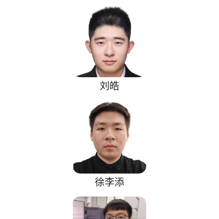
刘皓
徐李添