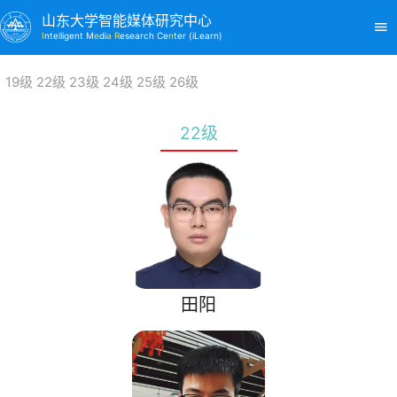
山东大学智能媒体研究中心
I
nte
l
ligent M
e
di
a R
esearch Ce
n
ter (iLearn)
19级
22级
23级
24级
25级
26级
22级
田阳