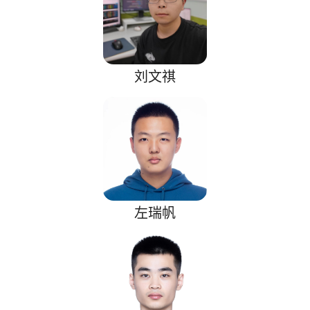
刘文祺
左瑞帆