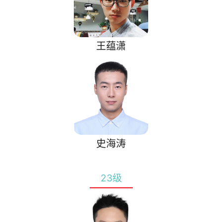
王蕴潇
史海涛
23级